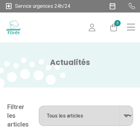
local_hospital
date_range
Service urgences 24h/24
0
Actualités
Filtrer
les
articles