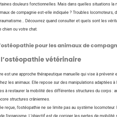
rtaines douleurs fonctionnelles. Mais dans quelles situations la 
imaux de compagnie est-elle indiquée ? Troubles locomoteurs, d
traumatisme… Découvrez quand consulter et quels sont les véri
e chien ou votre chat.
l’ostéopathie pour les animaux de compagn
 l’ostéopathie vétérinaire
re est une approche thérapeutique manuelle qui vise à prévenir et
chez les animaux. Elle repose sur des manipulations adaptées à l
s à restaurer la mobilité des différentes structures du corps : a
ncore structures crâniennes.
ée reçue, l’ostéopathie ne se limite pas au système locomoteur. 
e l’organisme. L’objectif est de corriger les pertes de mobilité