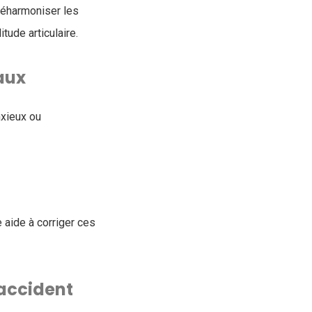
réharmoniser les
ude articulaire.
aux
xieux ou
 aide à corriger ces
 accident