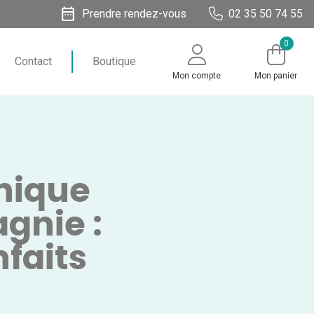
date_range
Prendre rendez-vous
02 35 50 74 55
0
Contact
Boutique
Mon compte
Mon panier
hique
gnie :
faits