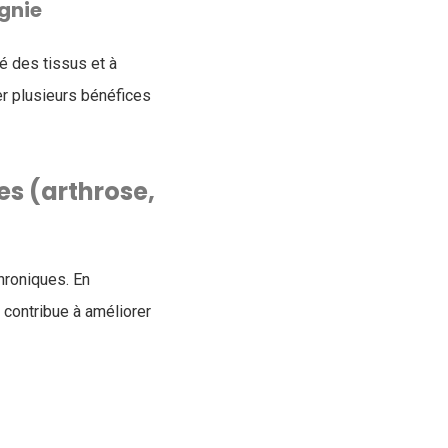
gnie
é des tissus et à
ter plusieurs bénéfices
s (arthrose,
hroniques. En
e contribue à améliorer