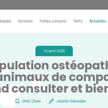
'équipe
Services
Fiches conseils
Tarifs
Actualités
15 avril 2026
pulation ostéopat
animaux de compa
d consulter et bien
bookmark_border
edit
Chat, Chien
Juliette Garnodier