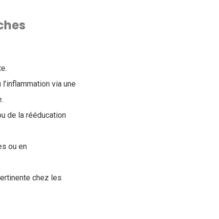
ches
te.
 l’inflammation via une
e.
ou de la rééducation
les ou en
pertinente chez les