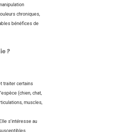
manipulation
ouleurs chroniques,
tables bénéfices de
ie ?
 traiter certains
’espèce (chien, chat,
rticulations, muscles,
Elle s’intéresse au
 susceptibles