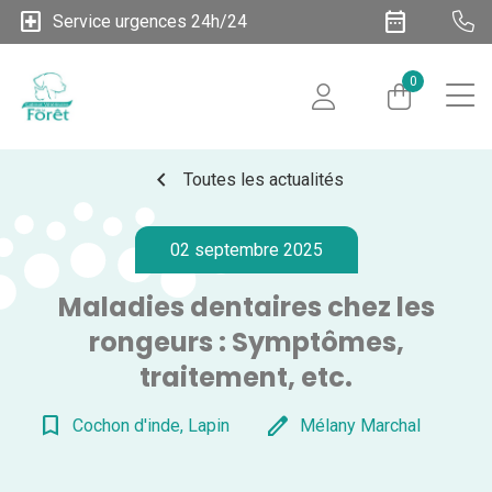
local_hospital
date_range
Service urgences 24h/24
0
chevron_left
Toutes les actualités
02 septembre 2025
Maladies dentaires chez les
rongeurs : Symptômes,
traitement, etc.
bookmark_border
edit
Cochon d'inde, Lapin
Mélany Marchal