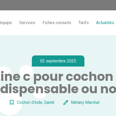
'équipe
Services
Fiches conseils
Tarifs
Actualités
02 septembre 2025
ne c pour cochon 
Indispensable ou no
bookmark_border
edit
Cochon d'inde, Santé
Mélany Marchal