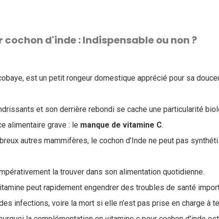
 cochon d'inde​ : Indispensable ou non ?
 cobaye, est un petit rongeur domestique apprécié pour sa douceur
drissants et son derrière rebondi se cache une particularité biol
e alimentaire grave : le
manque de vitamine C
.
breux autres mammifères, le cochon d’Inde ne peut pas synthétis
t impérativement la trouver dans son alimentation quotidienne.
itamine peut rapidement engendrer des troubles de santé importa
 des infections, voire la mort si elle n’est pas prise en charge à 
urquoi la complémentation en vitamine c pour cochon d'inde est