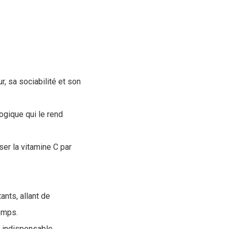
, sa sociabilité et son
ogique qui le rend
er la vitamine C par
nts, allant de
temps.
 indispensable.