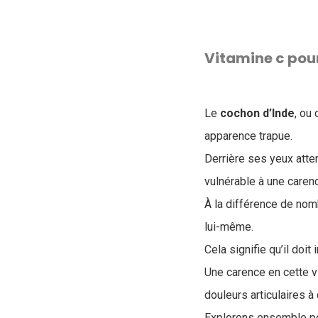
Vitamine c pour
Le
cochon d’Inde
, ou
apparence trapue.
Derrière ses yeux atten
vulnérable à une carenc
À la différence de nom
lui-même.
Cela signifie qu’il doi
Une carence en cette v
douleurs articulaires à
Explorons ensemble po