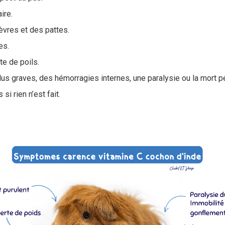
ire.
èvres et des pattes.
es.
te de poils.
lus graves, des hémorragies internes, une paralysie ou la mort p
i rien n’est fait.