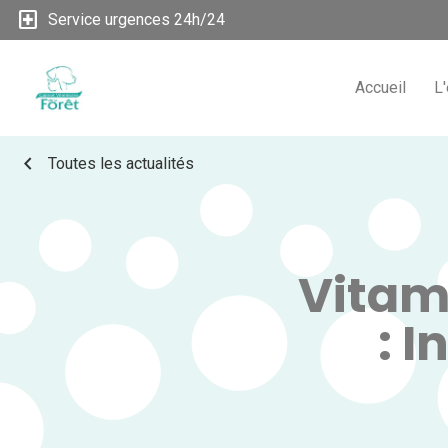
local_hospital
Service urgences 24h/24
Accueil
L
chevron_left
Toutes les actualités
Vitami
: 