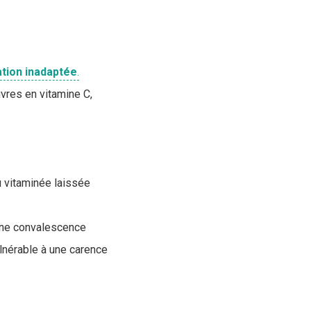
ation
inadaptée
.
vres en vitamine C,
 vitaminée laissée
 une convalescence
lnérable à une carence