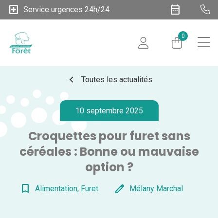
local_hospital
date_range
Service urgences 24h/24
0
chevron_left
Toutes les actualités
10 septembre 2025
Croquettes pour furet sans
céréales : Bonne ou mauvaise
option ?
bookmark_border
edit
Alimentation, Furet
Mélany Marchal