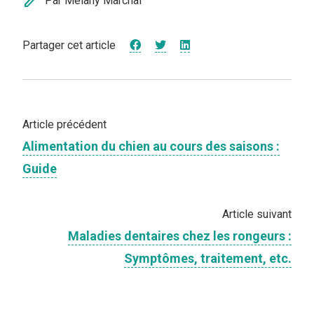
edit
Par Mélany Marchal
Partager cet article
Article précédent
Alimentation du chien au cours des saisons :
Guide
Article suivant
Maladies dentaires chez les rongeurs :
Symptômes, traitement, etc.