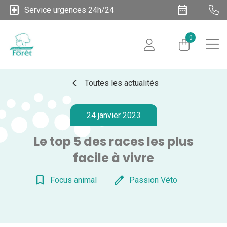
local_hospital
date_range
Service urgences 24h/24
0
chevron_left
Toutes les actualités
24 janvier 2023
Le top 5 des races les plus
facile à vivre
bookmark_border
edit
Focus animal
Passion Véto