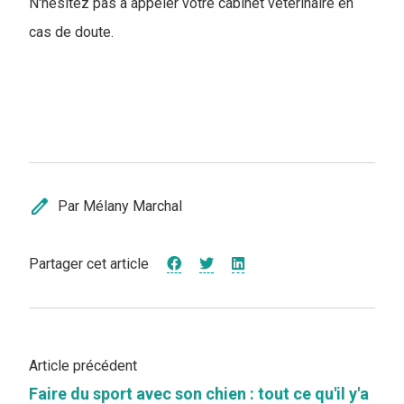
N'hésitez pas à appeler votre cabinet vétérinaire en
cas de doute.
edit
Par Mélany Marchal
Partager cet article
Article précédent
Faire du sport avec son chien : tout ce qu'il y'a