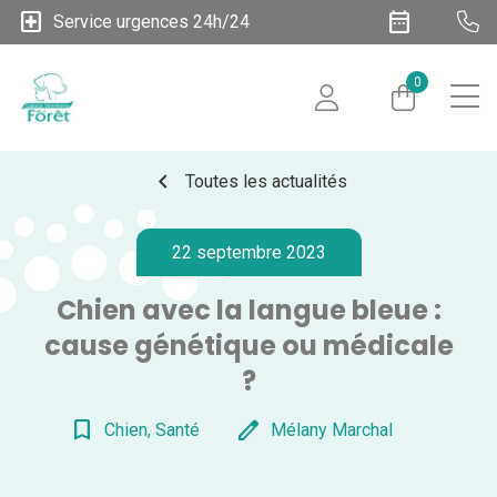
local_hospital
date_range
Service urgences 24h/24
0
chevron_left
Toutes les actualités
22 septembre 2023
Chien avec la langue bleue :
cause génétique ou médicale
?
bookmark_border
edit
Chien, Santé
Mélany Marchal