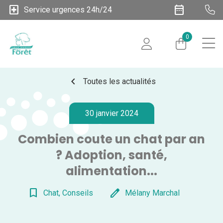
local_hospital
date_range
Service urgences 24h/24
0
chevron_left
Toutes les actualités
30 janvier 2024
Combien coute un chat par an
? Adoption, santé,
alimentation...
bookmark_border
edit
Chat, Conseils
Mélany Marchal