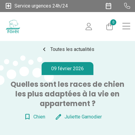
local_hospital
date_range
Service urgences 24h/24
0
chevron_left
Toutes les actualités
09 février 2026
Quelles sont les races de chien
les plus adaptées à la vie en
appartement ?
bookmark_border
edit
Chien
Juliette Garnodier