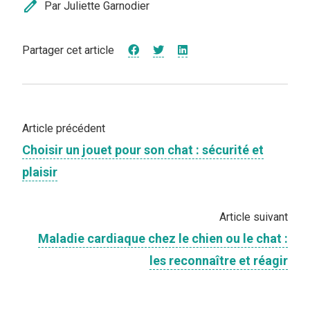
edit
Par Juliette Garnodier
Partager cet article
Article précédent
Choisir un jouet pour son chat : sécurité et
plaisir
Article suivant
Maladie cardiaque chez le chien ou le chat :
les reconnaître et réagir